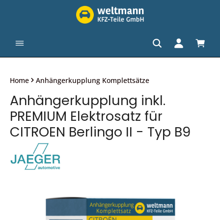
alt springen
Waren
Home
Anhängerkupplung Komplettsätze
Anhängerkupplung inkl.
PREMIUM Elektrosatz für
CITROEN Berlingo II - Typ B9
Bildergalerie überspringen