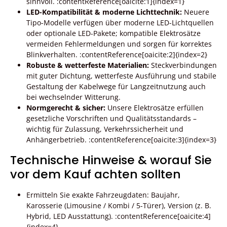
sinnvoll. :contentReference[oaicite:1]{index=1}
LED-Kompatibilität & moderne Lichttechnik:
Neuere
Tipo-Modelle verfügen über moderne LED-Lichtquellen
oder optionale LED-Pakete; kompatible Elektrosätze
vermeiden Fehlermeldungen und sorgen für korrektes
Blinkverhalten. :contentReference[oaicite:2]{index=2}
Robuste & wetterfeste Materialien:
Steckverbindungen
mit guter Dichtung, wetterfeste Ausführung und stabile
Gestaltung der Kabelwege für Langzeitnutzung auch
bei wechselnder Witterung.
Normgerecht & sicher:
Unsere Elektrosätze erfüllen
gesetzliche Vorschriften und Qualitätsstandards –
wichtig für Zulassung, Verkehrssicherheit und
Anhängerbetrieb. :contentReference[oaicite:3]{index=3}
Technische Hinweise & worauf Sie
vor dem Kauf achten sollten
Ermitteln Sie exakte Fahrzeugdaten: Baujahr,
Karosserie (Limousine / Kombi / 5-Türer), Version (z. B.
Hybrid, LED Ausstattung). :contentReference[oaicite:4]
{index=4}