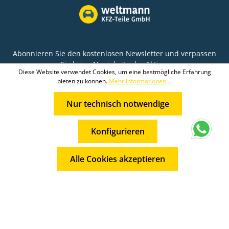
Abonnieren Sie den kostenlosen Newsletter und verpassen
Sie keine Neuigkeit oder Aktion.
Diese Website verwendet Cookies, um eine bestmögliche Erfahrung
bieten zu können.
Mehr Informationen ...
E-Mail-Adresse*
Nur technisch notwendige
Ich habe die
Datenschutzbestimmungen
zur
Die mit einem Stern (*) markierten Felder sind
Kenntnis genommen und die
AGB
gelesen und bin
* Alle Preise inkl. gesetzl. Mehrwertsteuer zzgl.
Pflichtfelder.
mit ihnen einverstanden.
Konfigurieren
Versandkosten
und ggf. Nachnahmegebühren, wenn nicht
anders angegeben.
Alle Cookies akzeptieren
© 2026 Weltmann KFZ-Teile GmbH