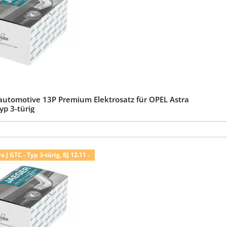
automotive 13P Premium Elektrosatz für OPEL Astra
Typ 3-türig
 J GTC - Typ 3-türig, BJ 12.11 -