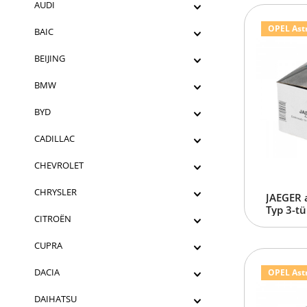
AUDI
OPEL Astra
BAIC
BEIJING
BMW
BYD
CADILLAC
CHEVROLET
CHRYSLER
JAEGER a
Typ 3-tü
CITROËN
CUPRA
DACIA
OPEL Astra
DAIHATSU