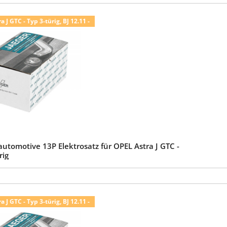
 J GTC - Typ 3-türig, BJ 12.11 -
utomotive 13P Elektrosatz für OPEL Astra J GTC -
rig
 J GTC - Typ 3-türig, BJ 12.11 -