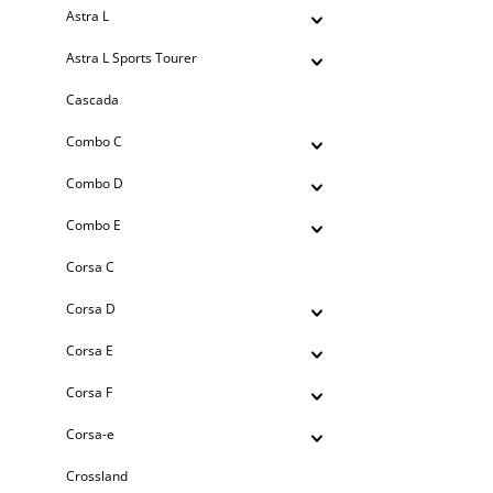
Astra L
Astra L Sports Tourer
Cascada
Combo C
Combo D
Combo E
Corsa C
Corsa D
Corsa E
Corsa F
Corsa-e
Crossland