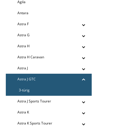
Agila
Antara
Astra F
Astra G
Astra H
Astra H Caravan
Astra J
Astra J GTC
3-türig
Astra J Sports Tourer
Astra K
Astra K Sports Tourer