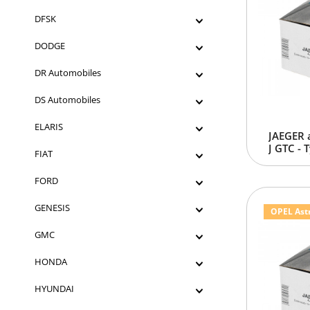
DFSK
DODGE
DR Automobiles
DS Automobiles
ELARIS
JAEGER 
J GTC - 
FIAT
FORD
GENESIS
OPEL Astra
GMC
HONDA
HYUNDAI