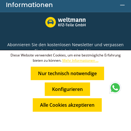
Informationen
Abonnieren Sie den kostenlosen Newsletter und verpassen
Sie keine Neuigkeit oder Aktion.
Diese Website verwendet Cookies, um eine bestmögliche Erfahrung
bieten zu können.
Mehr Informationen ...
E-Mail-Adresse*
Nur technisch notwendige
Ich habe die
Datenschutzbestimmungen
zur
Die mit einem Stern (*) markierten Felder sind
Kenntnis genommen und die
AGB
gelesen und bin
* Alle Preise inkl. gesetzl. Mehrwertsteuer zzgl.
Pflichtfelder.
mit ihnen einverstanden.
Konfigurieren
Versandkosten
und ggf. Nachnahmegebühren, wenn nicht
anders angegeben.
Alle Cookies akzeptieren
© 2026 Weltmann KFZ-Teile GmbH