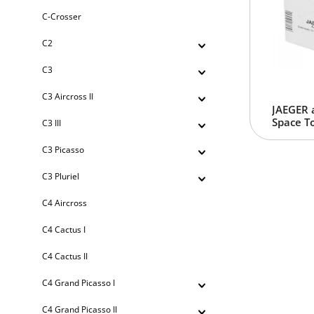
C-Crosser
C2
C3
C3 Aircross II
JAEGER 
Space To
C3 III
C3 Picasso
C3 Pluriel
C4 Aircross
C4 Cactus I
C4 Cactus II
C4 Grand Picasso I
C4 Grand Picasso II