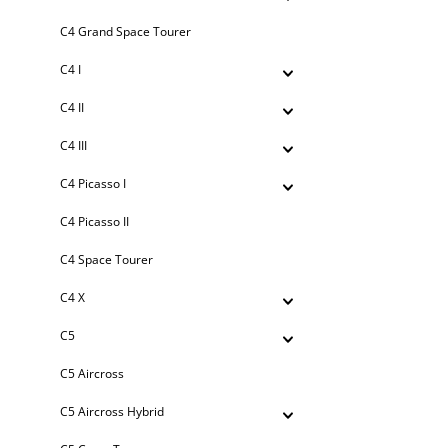
C4 Grand Space Tourer
C4 I
C4 II
C4 III
C4 Picasso I
C4 Picasso II
C4 Space Tourer
C4 X
C5
C5 Aircross
C5 Aircross Hybrid