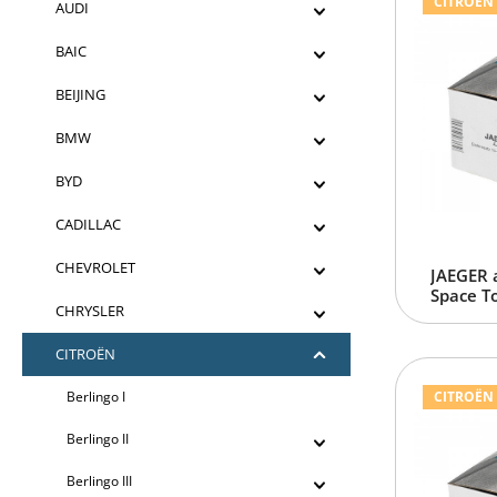
CITROËN e
AUDI
BAIC
BEIJING
BMW
BYD
CADILLAC
CHEVROLET
JAEGER 
Space To
CHRYSLER
CITROËN
Berlingo I
CITROËN e
Berlingo II
Berlingo III