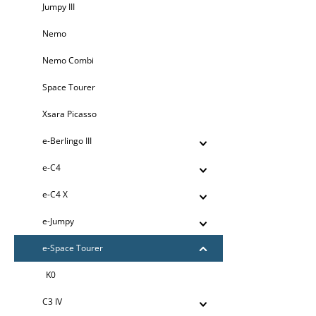
Jumpy III
Nemo
Nemo Combi
Space Tourer
Xsara Picasso
e-Berlingo III
e-C4
e-C4 X
e-Jumpy
e-Space Tourer
K0
C3 IV