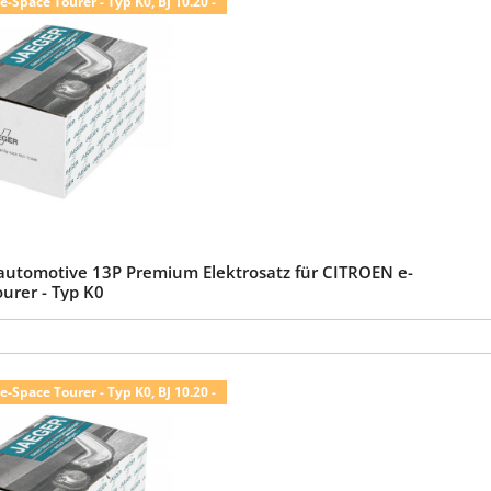
-Space Tourer - Typ K0, BJ 10.20 -
automotive 13P Premium Elektrosatz für CITROEN e-
urer - Typ K0
-Space Tourer - Typ K0, BJ 10.20 -