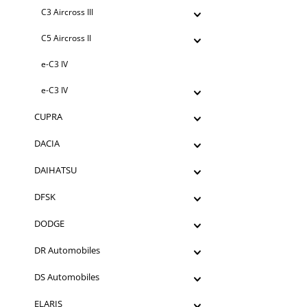
C3 Aircross III
C5 Aircross II
e-C3 IV
e-C3 IV
CUPRA
DACIA
DAIHATSU
DFSK
DODGE
DR Automobiles
DS Automobiles
ELARIS