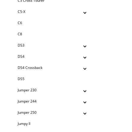
C5 Cross Tourer
C5-X
C6
C8
DS3
DS4
DS4 Crossback
DS5
Jumper 230
Jumper 244
Jumper 250
Jumpy II