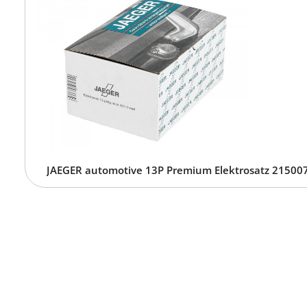
XPENG G6 - Typ F30, BJ 06.25 -
JAEGER automotive 13P Premium Elektrosatz 215007