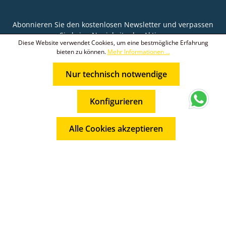
Abonnieren Sie den kostenlosen Newsletter und verpassen
Sie keine Neuigkeit oder Aktion.
Diese Website verwendet Cookies, um eine bestmögliche Erfahrung
bieten zu können.
Mehr Informationen ...
E-Mail-Adresse*
Nur technisch notwendige
Ich habe die
Datenschutzbestimmungen
zur
Die mit einem Stern (*) markierten Felder sind
Kenntnis genommen und die
AGB
gelesen und bin
* Alle Preise inkl. gesetzl. Mehrwertsteuer zzgl.
Pflichtfelder.
mit ihnen einverstanden.
Konfigurieren
Versandkosten
und ggf. Nachnahmegebühren, wenn nicht
anders angegeben.
Alle Cookies akzeptieren
© 2026 Weltmann KFZ-Teile GmbH