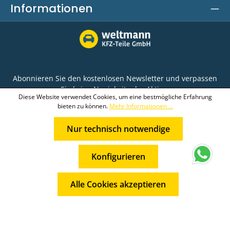
Informationen
Abonnieren Sie den kostenlosen Newsletter und verpassen
Sie keine Neuigkeit oder Aktion.
Diese Website verwendet Cookies, um eine bestmögliche Erfahrung
bieten zu können.
Mehr Informationen ...
E-Mail-Adresse*
Nur technisch notwendige
Ich habe die
Datenschutzbestimmungen
zur
Die mit einem Stern (*) markierten Felder sind
Kenntnis genommen und die
AGB
gelesen und bin
* Alle Preise inkl. gesetzl. Mehrwertsteuer zzgl.
Pflichtfelder.
mit ihnen einverstanden.
Konfigurieren
Versandkosten
und ggf. Nachnahmegebühren, wenn nicht
anders angegeben.
Alle Cookies akzeptieren
© 2026 Weltmann KFZ-Teile GmbH