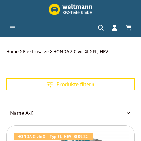
alt springen
Waren
Home
Elektrosätze
HONDA
Civic XI
FL, HEV
Produkte filtern
HONDA Civic XI - Typ FL, HEV, BJ 09.22 -