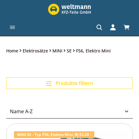
alt springen
Waren
Home
Elektrosätze
MINI
SE
F56, Elektro Mini
Produkte filtern
MINI SE - Typ F56, Elektro Mini, BJ 03.20 -