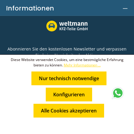
Informationen
Abonnieren Sie den kostenlosen Newsletter und verpassen
Sie keine Neuigkeit oder Aktion.
Diese Website verwendet Cookies, um eine bestmögliche Erfahrung
bieten zu können.
Mehr Informationen ...
E-Mail-Adresse*
Nur technisch notwendige
Ich habe die
Datenschutzbestimmungen
zur
Die mit einem Stern (*) markierten Felder sind
Kenntnis genommen und die
AGB
gelesen und bin
* Alle Preise inkl. gesetzl. Mehrwertsteuer zzgl.
Pflichtfelder.
mit ihnen einverstanden.
Konfigurieren
Versandkosten
und ggf. Nachnahmegebühren, wenn nicht
anders angegeben.
Alle Cookies akzeptieren
© 2026 Weltmann KFZ-Teile GmbH