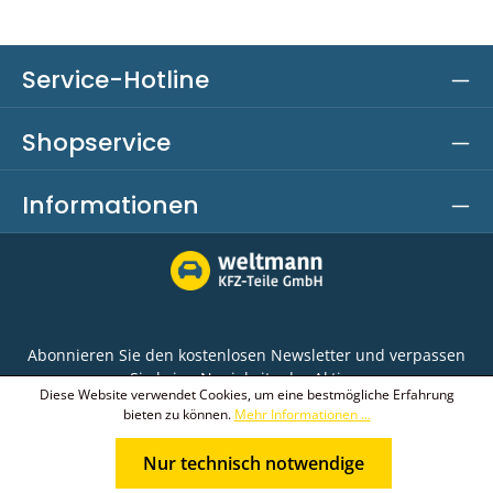
Service-Hotline
Shopservice
Informationen
Abonnieren Sie den kostenlosen Newsletter und verpassen
Sie keine Neuigkeit oder Aktion.
Diese Website verwendet Cookies, um eine bestmögliche Erfahrung
bieten zu können.
Mehr Informationen ...
E-Mail-Adresse*
Nur technisch notwendige
Ich habe die
Datenschutzbestimmungen
zur