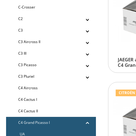
C-Crosser
C2
C3
C3 Aircross II
C3 III
JAEGER 
C4 Grand
C3 Picasso
C3 Pluriel
C4 Aircross
CITROËN C
C4 Cactus I
C4 Cactus II
C4 Grand Picasso I
UA