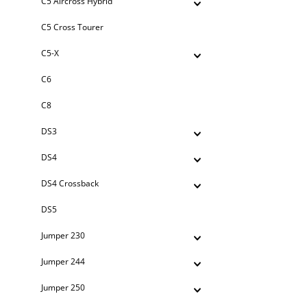
C5 Aircross Hybrid
C5 Cross Tourer
C5-X
C6
C8
DS3
DS4
DS4 Crossback
DS5
Jumper 230
Jumper 244
Jumper 250