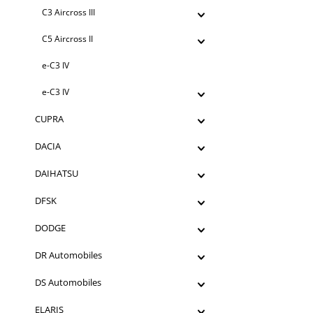
C3 Aircross III
C5 Aircross II
e-C3 IV
e-C3 IV
CUPRA
DACIA
DAIHATSU
DFSK
DODGE
DR Automobiles
DS Automobiles
ELARIS