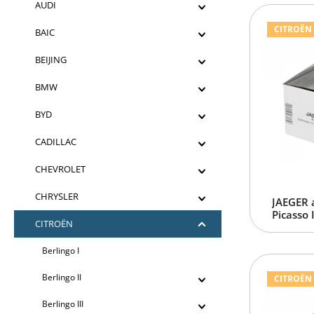
AUDI
CITROËN C
BAIC
BEIJING
BMW
BYD
CADILLAC
CHEVROLET
CHRYSLER
JAEGER 
Picasso 
CITROËN
Berlingo I
Berlingo II
CITROËN C
Berlingo III