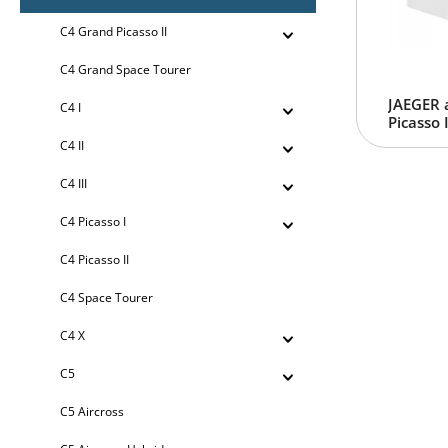
C4 Grand Picasso II
C4 Grand Space Tourer
JAEGER 
C4 I
Picasso 
C4 II
C4 III
C4 Picasso I
C4 Picasso II
C4 Space Tourer
C4 X
C5
C5 Aircross