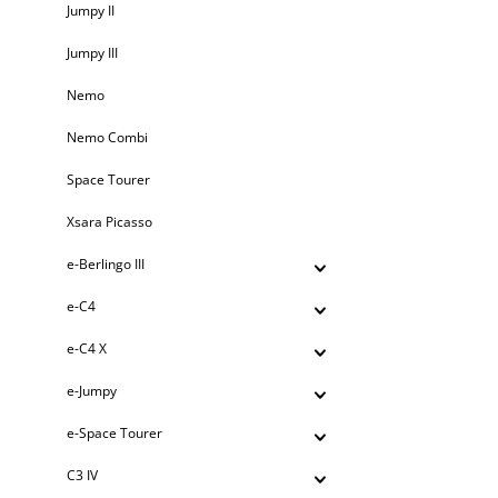
Jumpy II
Jumpy III
Nemo
Nemo Combi
Space Tourer
Xsara Picasso
e-Berlingo III
e-C4
e-C4 X
e-Jumpy
e-Space Tourer
C3 IV