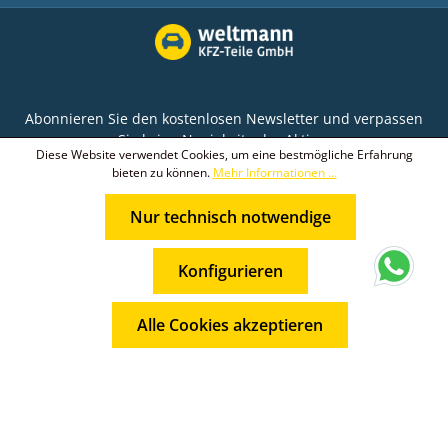
Abonnieren Sie den kostenlosen Newsletter und verpassen
Sie keine Neuigkeit oder Aktion.
Diese Website verwendet Cookies, um eine bestmögliche Erfahrung
bieten zu können.
Mehr Informationen ...
E-Mail-Adresse*
Nur technisch notwendige
Ich habe die
Datenschutzbestimmungen
zur
Die mit einem Stern (*) markierten Felder sind
Kenntnis genommen und die
AGB
gelesen und bin
* Alle Preise inkl. gesetzl. Mehrwertsteuer zzgl.
Pflichtfelder.
mit ihnen einverstanden.
Konfigurieren
Versandkosten
und ggf. Nachnahmegebühren, wenn nicht
anders angegeben.
Alle Cookies akzeptieren
© 2026 Weltmann KFZ-Teile GmbH