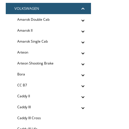
VOLKSWAGEN
Amarok Double Cab
Amarok II
Amarok Single Cab
Arteon
Arteon Shooting Brake
Bora
CC B7
Caddy II
Caddy III
Caddy III Cross
Caddy III Life