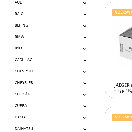
AUDI
VOLKSWAGE
BAIC
BEIJING
BMW
BYD
CADILLAC
CHEVROLET
CHRYSLER
JAEGER 
- Typ 1K
CITROËN
CUPRA
DACIA
VOLKSWAGE
DAIHATSU