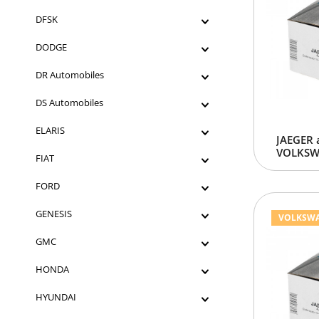
DFSK
DODGE
DR Automobiles
DS Automobiles
ELARIS
JAEGER 
VOLKSWA
FIAT
FORD
GENESIS
VOLKSWAGE
GMC
HONDA
HYUNDAI