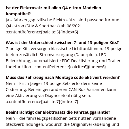
Ist der Elektrosatz mit allen Q4 e-tron-Modellen
kompatibel?
Ja – fahrzeugspezifische Elektrosätze sind passend für Audi
Q4 e-tron (SUV & Sportback) ab 08/2021.
:contentReference[oaicite:5]{index=5}
Was ist der Unterschied zwischen 7- und 13-poligen Kits?
7-polige Kits versorgen klassische Lichtfunktionen. 13-polige
bieten zusätzlich Stromversorgung (Dauerplus), LED-
Beleuchtung, automatisierte PDC-Deaktivierung und Trailer-
Ladefunktion. :contentReference[oaicite:6]{index=6}
Muss das Fahrzeug nach Montage code aktiviert werden?
Nein – Erich Jaeger 13-polige Sets erfordern keine
Codierung. Bei einigen anderen CAN-Bus-Varianten kann
eine Aktivierung via Diagnosetool nötig sein.
:contentReference[oaicite:7]{index=7}
Beeinträchtigt der Elektrosatz die Fahrzeuggarantie?
Nein – die fahrzeugspezifischen Sets nutzen vorhandene
Steckverbindungen, wodurch die Originalverkabelung und