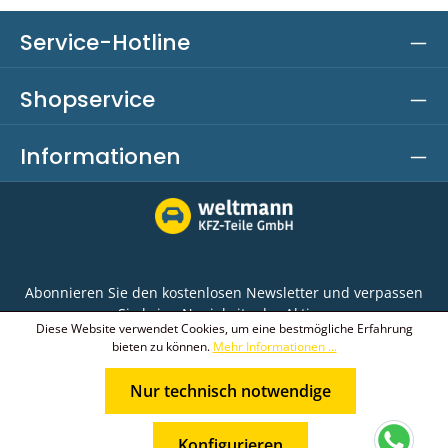
Service-Hotline
Shopservice
Informationen
Abonnieren Sie den kostenlosen Newsletter und verpassen
Sie keine Neuigkeit oder Aktion.
Diese Website verwendet Cookies, um eine bestmögliche Erfahrung
bieten zu können.
Mehr Informationen ...
E-Mail-Adresse*
Nur technisch notwendige
Ich habe die
Datenschutzbestimmungen
zur
Die mit einem Stern (*) markierten Felder sind
Kenntnis genommen und die
AGB
gelesen und bin
* Alle Preise inkl. gesetzl. Mehrwertsteuer zzgl.
Pflichtfelder.
mit ihnen einverstanden.
Konfigurieren