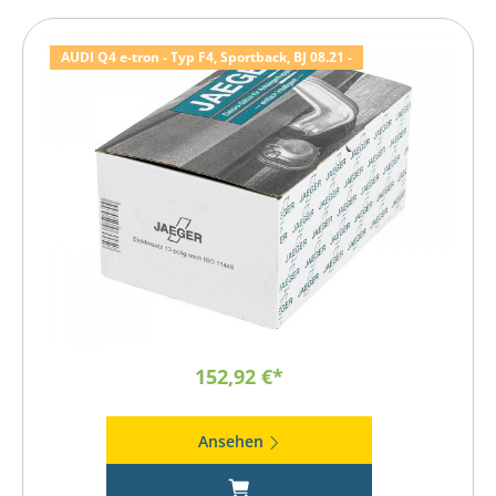
AUDI Q4 e-tron - Typ F4, Sportback, BJ 08.21 -
152,92 €*
Ansehen