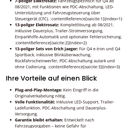
7-poliger Elektrosatz:
Fahrzeugspezifisch für Q4 ab
08/2021, mit Funktionen wie PDC-Abschaltung, LED-
Unterstützung und Fahrzeugsteuerung über
Steuergerät (CFC). :contentReference[oaicite:1]{index=1}
13-poliger Elektrosatz:
Komplettlösung ab 08/2021,
inklusive Dauerplus, Trailer-Stromversorgung,
Einparkhilfe-Automatik und optionaler Fehlersicherung.
:contentReference[oaicite:2]{index=2}
13-poliger Sets von Erich Jaeger:
Für Q4 e-tron und Q4
Sportback, inklusive Blinküberwachung,
Rückfahrscheinwerfer, PDC-Abschaltung autark und
ohne Codierung. :contentReference[oaicite:3]{index=3}
Ihre Vorteile auf einen Blick
Plug-and-Play-Montage:
Kein Eingriff in die
Originalverkabelung nötig.
Volle Funktionalität:
Inklusive LED-Support, Trailer-
Lade­funktion, PDC-Abschaltung und Dauerplus-
Versorgung.
Garantie bleibt erhalten:
Entwickelt nach
Fahrzeugvorgaben – keine Gefahr für