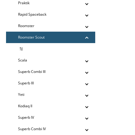
Praktik
Rapid Spaceback
Roomster
Roomster Scout
5J
Scala
Superb Combi III
Superb III
Yeti
Kodiaq II
Superb IV
Superb Combi IV