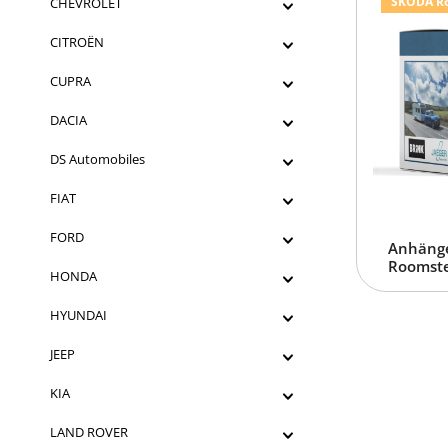
SKODA Roo
CHEVROLET
CITROËN
CUPRA
DACIA
DS Automobiles
FIAT
FORD
Anhänge
Roomster
HONDA
HYUNDAI
JEEP
KIA
LAND ROVER