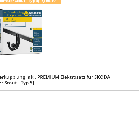
mster Scout - Typ 5J, BJ 06.10 -
rkupplung inkl. PREMIUM Elektrosatz für SKODA
 Scout - Typ 5J