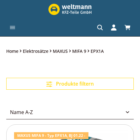
alt springen
Waren
Home
Elektrosätze
MAXUS
MIFA 9
EPX1A
Produkte filtern
MAXUS MIFA 9 - Typ EPX1A, BJ 01.22 -