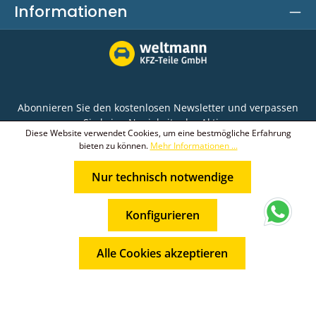
Informationen
Abonnieren Sie den kostenlosen Newsletter und verpassen
Sie keine Neuigkeit oder Aktion.
Diese Website verwendet Cookies, um eine bestmögliche Erfahrung
bieten zu können.
Mehr Informationen ...
E-Mail-Adresse*
Nur technisch notwendige
Ich habe die
Datenschutzbestimmungen
zur
Die mit einem Stern (*) markierten Felder sind
Kenntnis genommen und die
AGB
gelesen und bin
* Alle Preise inkl. gesetzl. Mehrwertsteuer zzgl.
Pflichtfelder.
mit ihnen einverstanden.
Konfigurieren
Versandkosten
und ggf. Nachnahmegebühren, wenn nicht
anders angegeben.
Alle Cookies akzeptieren
© 2026 Weltmann KFZ-Teile GmbH