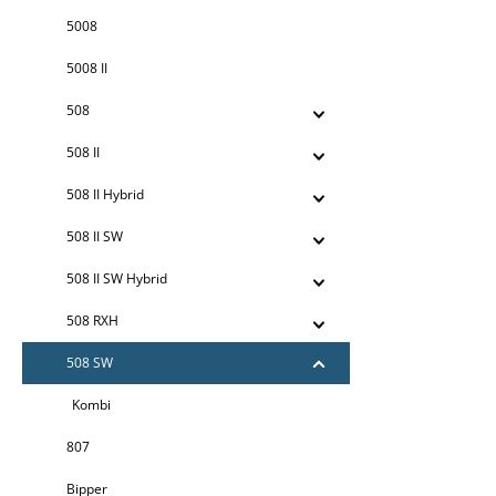
5008
5008 II
508
508 II
508 II Hybrid
508 II SW
508 II SW Hybrid
508 RXH
508 SW
Kombi
807
Bipper