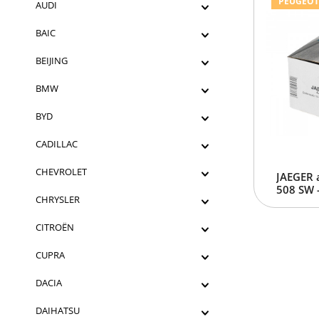
PEUGEOT 5
AUDI
BAIC
BEIJING
BMW
BYD
CADILLAC
CHEVROLET
JAEGER 
508 SW 
CHRYSLER
CITROËN
CUPRA
DACIA
DAIHATSU