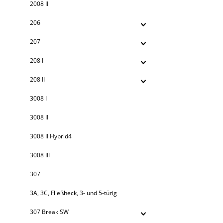
2008 II
206
207
208 I
208 II
3008 I
3008 II
3008 II Hybrid4
3008 III
307
3A, 3C, Fließheck, 3- und 5-türig
307 Break SW