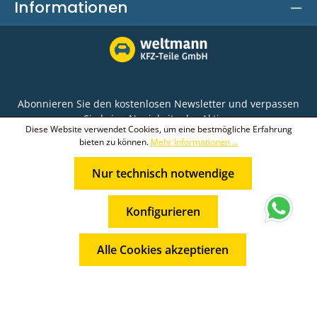
Informationen
Abonnieren Sie den kostenlosen Newsletter und verpassen
Sie keine Neuigkeit oder Aktion.
Diese Website verwendet Cookies, um eine bestmögliche Erfahrung
bieten zu können.
Mehr Informationen ...
E-Mail-Adresse*
Nur technisch notwendige
Ich habe die
Datenschutzbestimmungen
zur
Die mit einem Stern (*) markierten Felder sind
Kenntnis genommen und die
AGB
gelesen und bin
* Alle Preise inkl. gesetzl. Mehrwertsteuer zzgl.
Pflichtfelder.
mit ihnen einverstanden.
Konfigurieren
Versandkosten
und ggf. Nachnahmegebühren, wenn nicht
anders angegeben.
Alle Cookies akzeptieren
© 2026 Weltmann KFZ-Teile GmbH