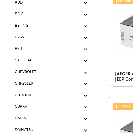
JEEP Comp
AUDI
BAIC
BEIJING
BMW
BYD
CADILLAC
CHEVROLET
JAEGER 
JEEP Co
CHRYSLER
CITROËN
CUPRA
JEEP Comp
DACIA
DAIHATSU