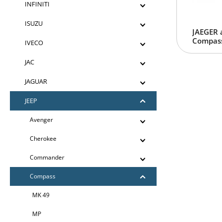
INFINITI
ISUZU
JAEGER 
Compass
IVECO
JAC
JAGUAR
JEEP
Avenger
Cherokee
Commander
Compass
MK 49
MP