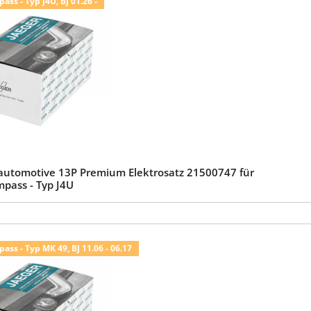
ass - Typ J4U, BJ 01.26 -
automotive 13P Premium Elektrosatz 21500747 für
mpass - Typ J4U
ass - Typ MK 49, BJ 11.06 - 06.17