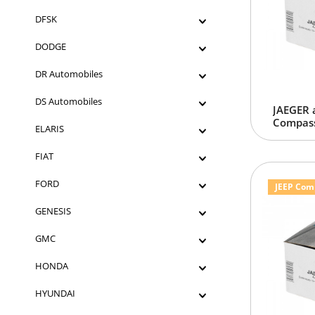
DFSK
DODGE
DR Automobiles
DS Automobiles
JAEGER 
Compass
ELARIS
FIAT
FORD
JEEP Comp
GENESIS
GMC
HONDA
HYUNDAI