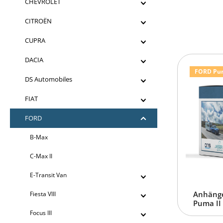
CHEVROLET
CITROËN
CUPRA
DACIA
FORD Puma
DS Automobiles
FIAT
FORD
B-Max
C-Max II
E-Transit Van
Anhänge
Fiesta VIII
Puma II 
Focus III