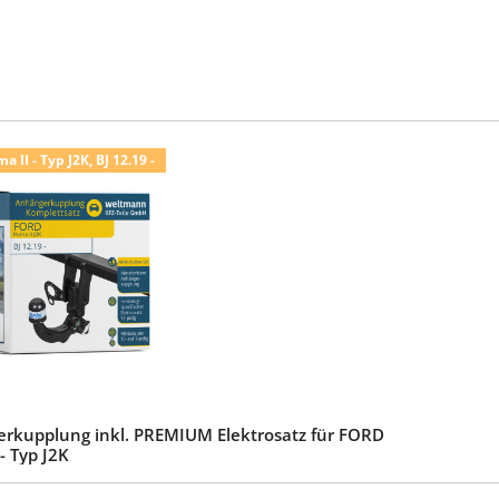
 II - Typ J2K, BJ 12.19 -
rkupplung inkl. PREMIUM Elektrosatz für FORD
- Typ J2K