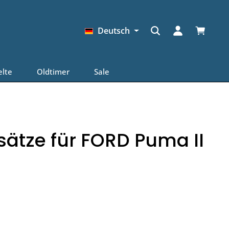
Warenkor
Deutsch
elte
Oldtimer
Sale
tze für FORD Puma II