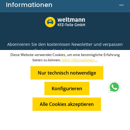
Informationen
Abonnieren Sie den kostenlosen Newsletter und verpassen
Sie keine Neuigkeit oder Aktion.
Diese Website verwendet Cookies, um eine bestmögliche Erfahrung
bieten zu können.
Mehr Informationen ...
E-Mail-Adresse*
Nur technisch notwendige
Ich habe die
Datenschutzbestimmungen
zur
Die mit einem Stern (*) markierten Felder sind
Kenntnis genommen und die
AGB
gelesen und bin
* Alle Preise inkl. gesetzl. Mehrwertsteuer zzgl.
Pflichtfelder.
mit ihnen einverstanden.
Konfigurieren
Versandkosten
und ggf. Nachnahmegebühren, wenn nicht
anders angegeben.
Alle Cookies akzeptieren
© 2026 Weltmann KFZ-Teile GmbH