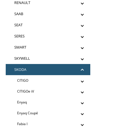
RENAULT
SAAB
SEAT
SERES
SMART
SKYWELL
SKODA
CITIGO
CITIGOe iV
Enyaq
Enyaq Coupé
Fabia I