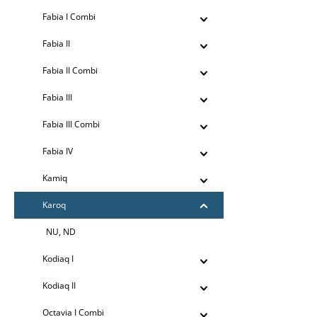
Fabia I Combi
Fabia II
Fabia II Combi
Fabia III
Fabia III Combi
Fabia IV
Kamiq
Karoq
NU, ND
Kodiaq I
Kodiaq II
Octavia I Combi