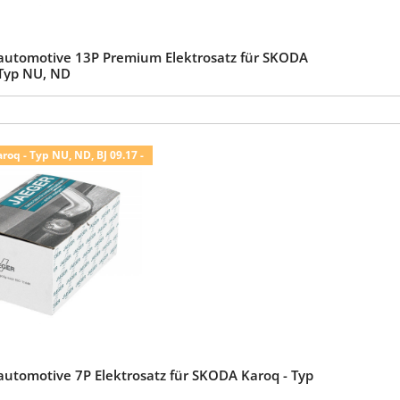
automotive 13P Premium Elektrosatz für SKODA
 Typ NU, ND
oq - Typ NU, ND, BJ 09.17 -
automotive 7P Elektrosatz für SKODA Karoq - Typ