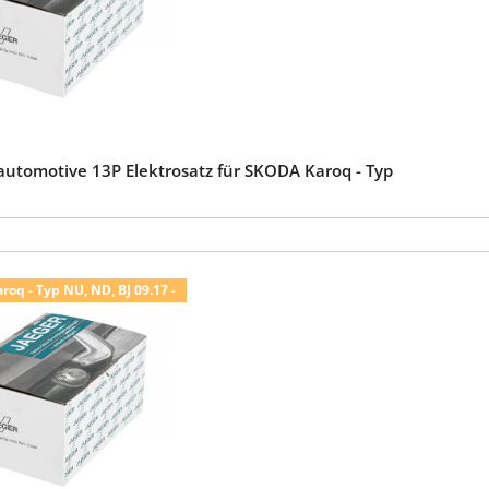
automotive 13P Elektrosatz für SKODA Karoq - Typ
oq - Typ NU, ND, BJ 09.17 -