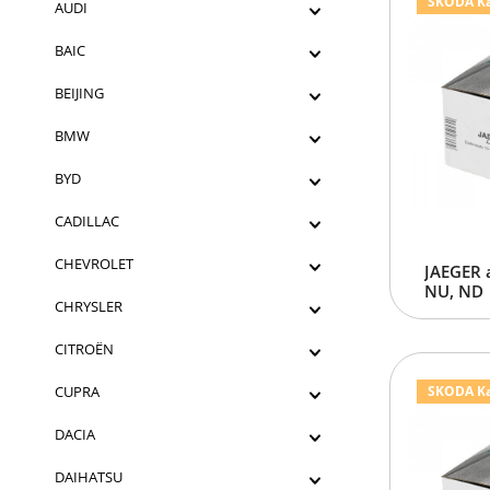
SKODA Kar
AUDI
BAIC
BEIJING
BMW
BYD
CADILLAC
CHEVROLET
JAEGER 
NU, ND
CHRYSLER
CITROËN
CUPRA
SKODA Ka
DACIA
DAIHATSU