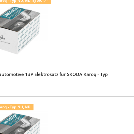
oq - Typ NU, ND, BJ 09.17 -
automotive 13P Elektrosatz für SKODA Karoq - Typ
roq - Typ NU, ND