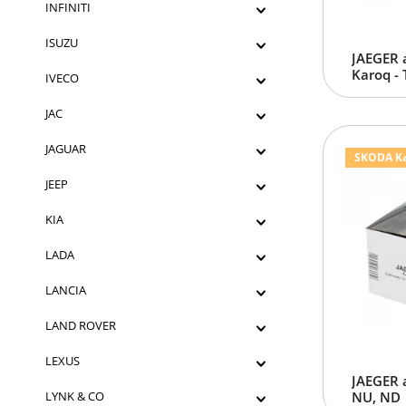
INFINITI
ISUZU
JAEGER 
Karoq -
IVECO
JAC
JAGUAR
SKODA Kar
JEEP
KIA
LADA
LANCIA
LAND ROVER
LEXUS
JAEGER 
LYNK & CO
NU, ND