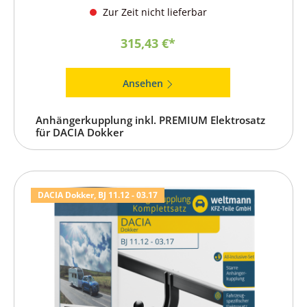
Zur Zeit nicht lieferbar
315,43 €*
Ansehen
Anhängerkupplung inkl. PREMIUM Elektrosatz
für DACIA Dokker
DACIA Dokker, BJ 11.12 - 03.17