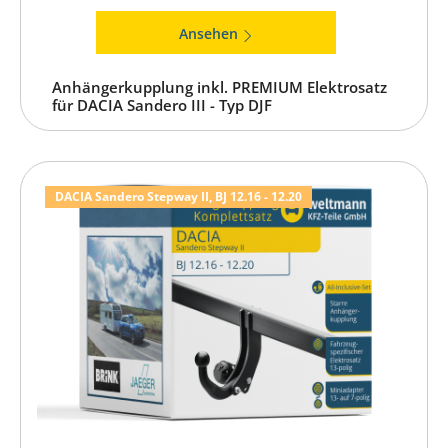
Ansehen
Anhängerkupplung inkl. PREMIUM Elektrosatz
für DACIA Sandero III - Typ DJF
DACIA Sandero Stepway II, BJ 12.16 - 12.20