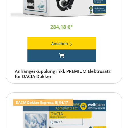
284,18 €*
Ansehen
Anhängerkupplung inkl. PREMIUM Elektrosatz
für DACIA Dokker
DACIA Dokker Express, BJ 04.17 -