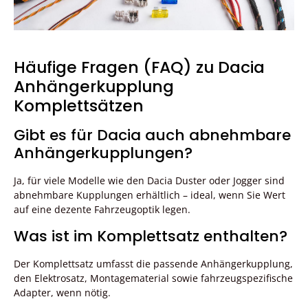
Häufige Fragen (FAQ) zu Dacia
Anhängerkupplung
Komplettsätzen
Gibt es für Dacia auch abnehmbare
Anhängerkupplungen?
Ja, für viele Modelle wie den Dacia Duster oder Jogger sind
abnehmbare Kupplungen erhältlich – ideal, wenn Sie Wert
auf eine dezente Fahrzeugoptik legen.
Was ist im Komplettsatz enthalten?
Der Komplettsatz umfasst die passende Anhängerkupplung,
den Elektrosatz, Montagematerial sowie fahrzeugspezifische
Adapter, wenn nötig.