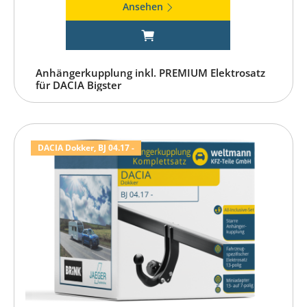
Ansehen
Anhängerkupplung inkl. PREMIUM Elektrosatz
für DACIA Bigster
DACIA Dokker, BJ 04.17 -