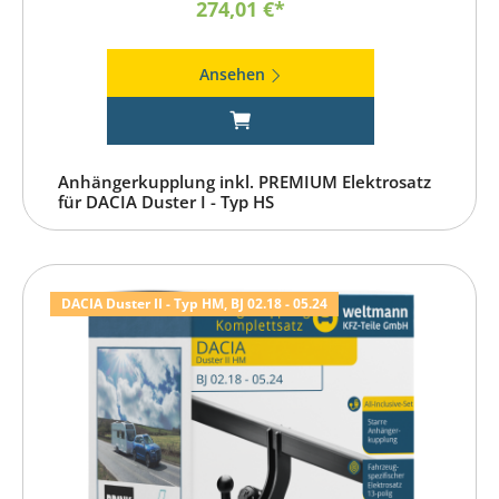
274,01 €*
Ansehen
Anhängerkupplung inkl. PREMIUM Elektrosatz
für DACIA Duster I - Typ HS
DACIA Duster II - Typ HM, BJ 02.18 - 05.24