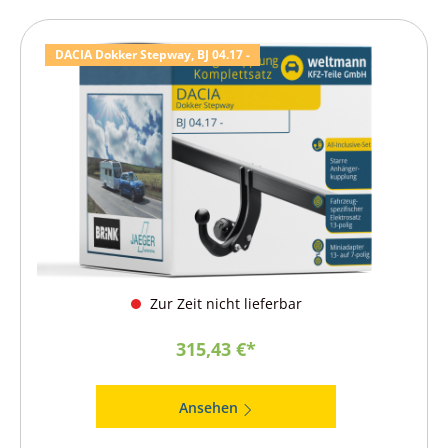
DACIA Dokker Stepway, BJ 04.17 -
Zur Zeit nicht lieferbar
315,43 €*
Ansehen