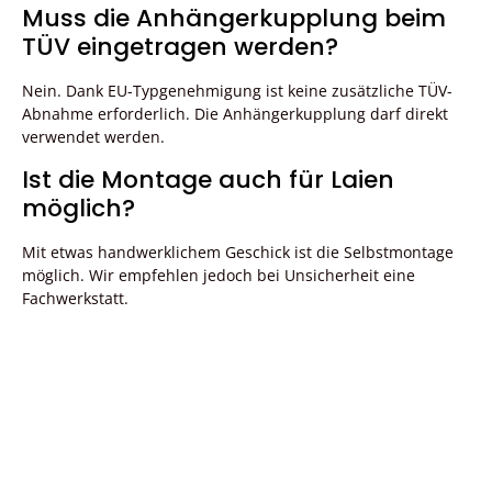
Muss die Anhängerkupplung beim
TÜV eingetragen werden?
Nein. Dank EU-Typgenehmigung ist keine zusätzliche TÜV-
Abnahme erforderlich. Die Anhängerkupplung darf direkt
verwendet werden.
Ist die Montage auch für Laien
möglich?
Mit etwas handwerklichem Geschick ist die Selbstmontage
möglich. Wir empfehlen jedoch bei Unsicherheit eine
Fachwerkstatt.