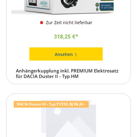
Zur Zeit nicht lieferbar
318,25 €*
Ansehen
Anhängerkupplung inkl. PREMIUM Elektrosatz
für DACIA Duster II - Typ HM
DACIA Duster III - Typ P1310, BJ 06.24 -