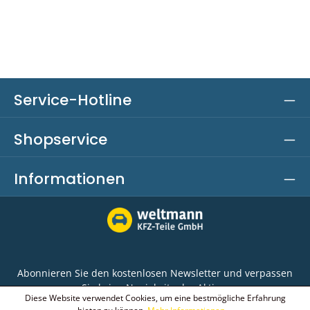
Service-Hotline
Shopservice
Informationen
Abonnieren Sie den kostenlosen Newsletter und verpassen
Sie keine Neuigkeit oder Aktion.
Diese Website verwendet Cookies, um eine bestmögliche Erfahrung