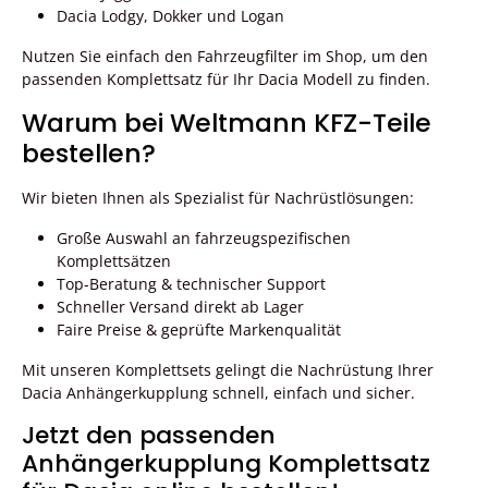
Dacia Lodgy, Dokker und Logan
Nutzen Sie einfach den Fahrzeugfilter im Shop, um den
passenden Komplettsatz für Ihr Dacia Modell zu finden.
Warum bei Weltmann KFZ-Teile
bestellen?
Wir bieten Ihnen als Spezialist für Nachrüstlösungen:
Große Auswahl an fahrzeugspezifischen
Komplettsätzen
Top-Beratung & technischer Support
Schneller Versand direkt ab Lager
Faire Preise & geprüfte Markenqualität
Mit unseren Komplettsets gelingt die Nachrüstung Ihrer
Dacia Anhängerkupplung schnell, einfach und sicher.
Jetzt den passenden
Anhängerkupplung Komplettsatz