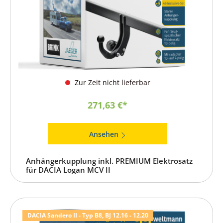
Zur Zeit nicht lieferbar
271,63 €*
Ansehen
Anhängerkupplung inkl. PREMIUM Elektrosatz
für DACIA Logan MCV II
DACIA Sandero II - Typ B8, BJ 12.16 - 12.20