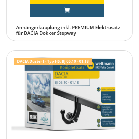
Anhängerkupplung inkl. PREMIUM Elektrosatz
für DACIA Dokker Stepway
DACIA Duster I - Typ HS, BJ 05.10 - 01.18