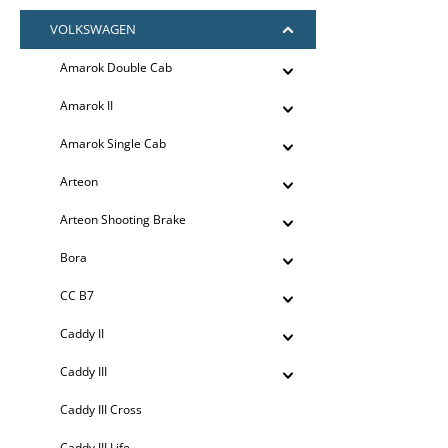
VOLKSWAGEN
Amarok Double Cab
Amarok II
Amarok Single Cab
Arteon
Arteon Shooting Brake
Bora
CC B7
Caddy II
Caddy III
Caddy III Cross
Caddy III Life