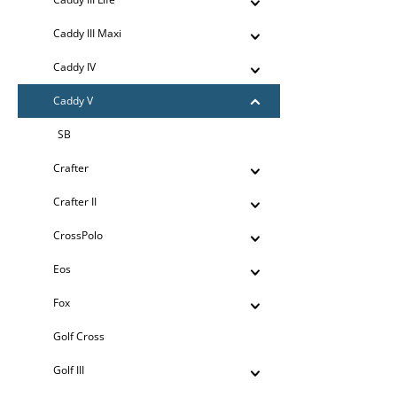
Caddy III Maxi
Caddy IV
Caddy V
SB
Crafter
Crafter II
CrossPolo
Eos
Fox
Golf Cross
Golf III