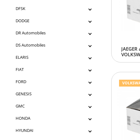
DFSK
DODGE
DR Automobiles
DS Automobiles
JAEGER 
VOLKSWA
ELARIS
FIAT
FORD
VOLKSWAGE
GENESIS
GMC
HONDA
HYUNDAI