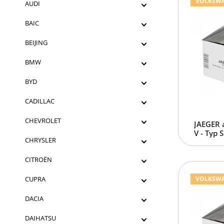
VOLKSWAGE
AUDI
BAIC
BEIJING
BMW
BYD
CADILLAC
CHEVROLET
JAEGER 
V - Typ 
CHRYSLER
CITROËN
CUPRA
VOLKSWAGE
DACIA
DAIHATSU