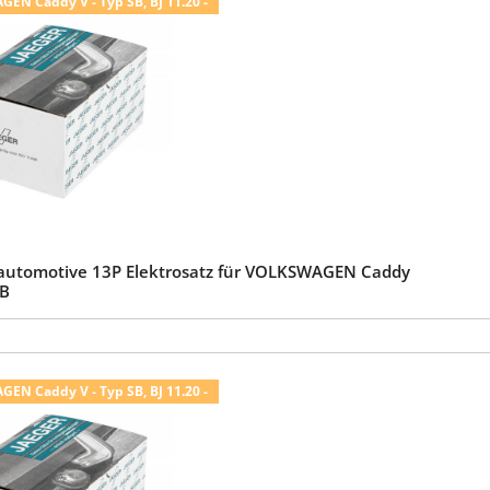
N Caddy V - Typ SB, BJ 11.20 -
automotive 13P Elektrosatz für VOLKSWAGEN Caddy
SB
N Caddy V - Typ SB, BJ 11.20 -