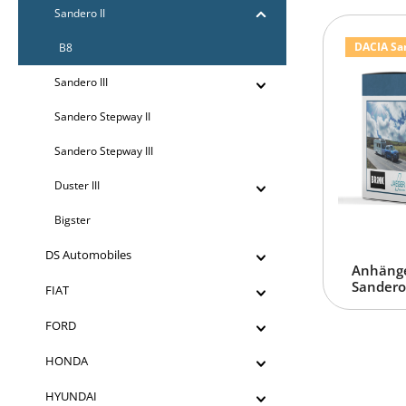
Sandero II
DACIA Sand
B8
Sandero III
Sandero Stepway II
Sandero Stepway III
Duster III
Bigster
DS Automobiles
Anhänge
Sandero 
FIAT
FORD
HONDA
HYUNDAI