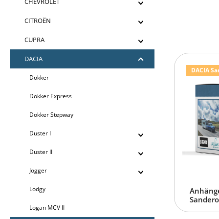
CHEVROLET
CITROËN
CUPRA
DACIA
DACIA Sand
Dokker
Dokker Express
Dokker Stepway
Duster I
Duster II
Jogger
Lodgy
Anhänge
Sandero 
Logan MCV II