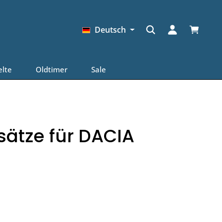
Warenkor
Deutsch
elte
Oldtimer
Sale
ätze für DACIA