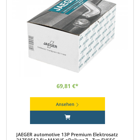
69,81 €*
Ansehen
JAEGER automotive 13P Premium Elektrosatz
21750512 für MAXUS eDeliver 7 - Typ EV65C