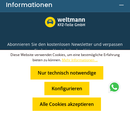
Informationen
Abonnieren Sie den kostenlosen Newsletter und verpassen
Sie keine Neuigkeit oder Aktion.
Diese Website verwendet Cookies, um eine bestmögliche Erfahrung
bieten zu können.
Mehr Informationen ...
E-Mail-Adresse*
Nur technisch notwendige
Ich habe die
Datenschutzbestimmungen
zur
Die mit einem Stern (*) markierten Felder sind
Kenntnis genommen und die
AGB
gelesen und bin
* Alle Preise inkl. gesetzl. Mehrwertsteuer zzgl.
Pflichtfelder.
mit ihnen einverstanden.
Konfigurieren
Versandkosten
und ggf. Nachnahmegebühren, wenn nicht
anders angegeben.
Alle Cookies akzeptieren
© 2026 Weltmann KFZ-Teile GmbH