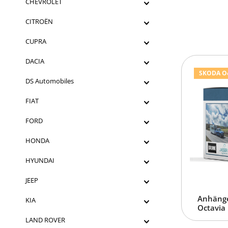
CHEVROLET
CITROËN
CUPRA
DACIA
SKODA Oct
DS Automobiles
FIAT
FORD
HONDA
HYUNDAI
JEEP
Anhänge
KIA
Octavia 
LAND ROVER