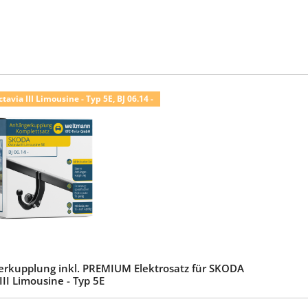
avia III Limousine - Typ 5E, BJ 06.14 -
rkupplung inkl. PREMIUM Elektrosatz für SKODA
III Limousine - Typ 5E