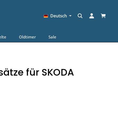
Warenkor
Deutsch
elte
Oldtimer
Sale
ätze für SKODA