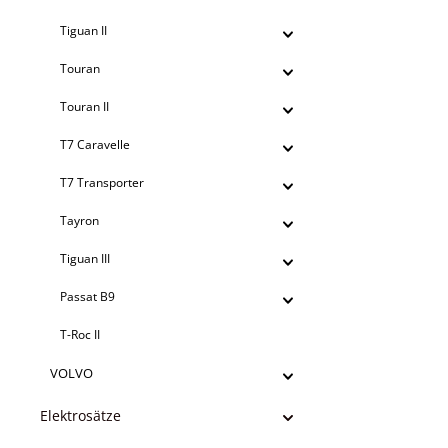
Tiguan II
Touran
Touran II
T7 Caravelle
T7 Transporter
Tayron
Tiguan III
Passat B9
T-Roc II
VOLVO
Elektrosätze