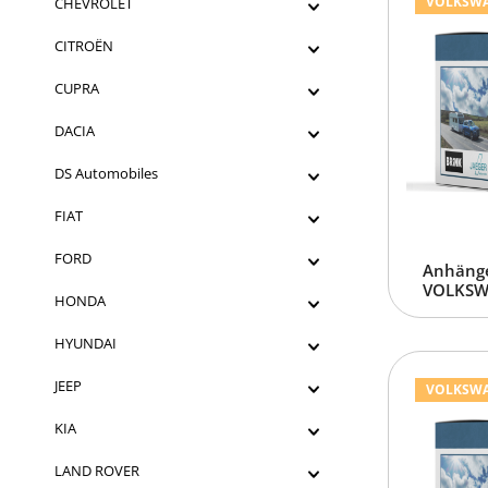
VOLKSWAGE
CHEVROLET
CITROËN
CUPRA
DACIA
DS Automobiles
FIAT
FORD
Anhänge
VOLKSWA
HONDA
HYUNDAI
JEEP
VOLKSWAGE
KIA
LAND ROVER