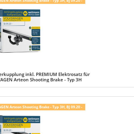
N Arteon Shooting Brake - Typ 3H, BJ 09.20 -
rkupplung inkl. PREMIUM Elektrosatz für
GEN Arteon Shooting Brake - Typ 3H
N Arteon Shooting Brake - Typ 3H, BJ 09.20 -