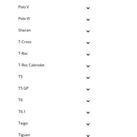
Polo V
Polo VI
Sharan
T-Cross
T-Roc
T-Roc Cabriolet
T5
T5 GP
T6
T6.1
Taigo
Tiguan