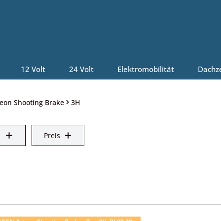
12 Volt
24 Volt
Elektromobilität
Dachz
teon Shooting Brake
3H
Preis