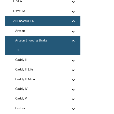
TESLA
TOYOTA
VOLKSWAGEN
Arteon
Arteon Shooting Brake
3H
Caddy III
Caddy III Life
Caddy III Maxi
Caddy IV
Caddy V
Crafter