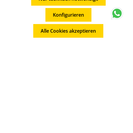
Konfigurieren
Alle Cookies akzeptieren
Service-Hotline
Shopservice
Informationen
Abonnieren Sie den kostenlosen Newsletter und verpassen
Sie keine Neuigkeit oder Aktion.