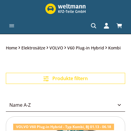
alt springen
Waren
Home
Elektrosätze
VOLVO
V60 Plug-in Hybrid
Kombi
Produkte filtern
VOLVO V60 Plug-in Hybrid - Typ Kombi, BJ 01.13 - 06.18