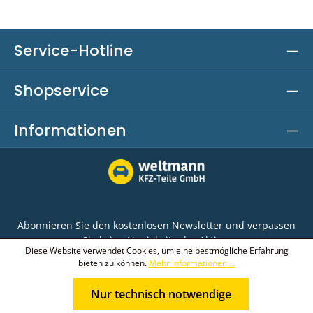
Service-Hotline
Shopservice
Informationen
Abonnieren Sie den kostenlosen Newsletter und verpassen
Sie keine Neuigkeit oder Aktion.
Diese Website verwendet Cookies, um eine bestmögliche Erfahrung
bieten zu können.
Mehr Informationen ...
E-Mail-Adresse*
Nur technisch notwendige
Ich habe die
Datenschutzbestimmungen
zur