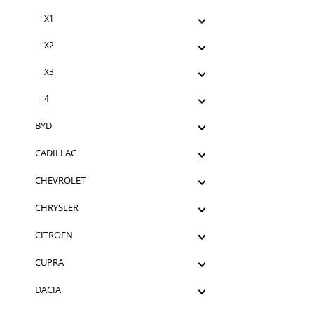
iX1
iX2
iX3
i4
BYD
CADILLAC
CHEVROLET
CHRYSLER
CITROËN
CUPRA
DACIA