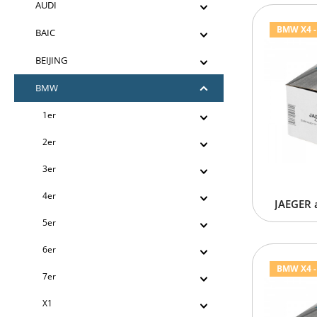
AUDI
BMW X4 - 
BAIC
BEIJING
BMW
1er
2er
3er
4er
JAEGER 
5er
6er
BMW X4 - 
7er
X1