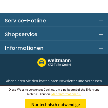
Service-Hotline
Shopservice
Informationen
Abonnieren Sie den kostenlosen Newsletter und verpassen
Sie keine Neuigkeit oder Aktion.
Diese Website verwendet Cookies, um eine bestmögliche Erfahrung
bieten zu können.
Mehr Informationen ...
E-Mail-Adresse*
Nur technisch notwendige
Ich habe die
Datenschutzbestimmungen
zur