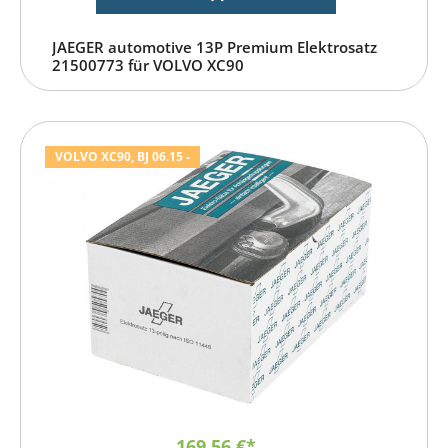
JAEGER automotive 13P Premium Elektrosatz
21500773 für VOLVO XC90
VOLVO XC90, BJ 06.15 -
169,56 €*