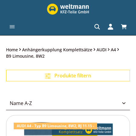
alt springen
Waren
Home
Anhängerkupplung Komplettsätze
AUDI
A4
B9 Limousine, 8W2
Produkte filtern
AUDI A4 - Typ B9 Limousine, 8W2, BJ 11.15 -