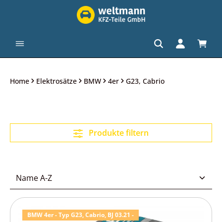
alt springen
Waren
Home
Elektrosätze
BMW
4er
G23, Cabrio
Produkte filtern
BMW 4er - Typ G23, Cabrio, BJ 03.21 -