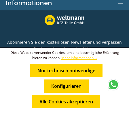
Informationen
Abonnieren Sie den kostenlosen Newsletter und verpassen
Sie keine Neuigkeit oder Aktion.
Diese Website verwendet Cookies, um eine bestmögliche Erfahrung
bieten zu können.
Mehr Informationen ...
E-Mail-Adresse*
Nur technisch notwendige
Ich habe die
Datenschutzbestimmungen
zur
Die mit einem Stern (*) markierten Felder sind
Kenntnis genommen und die
AGB
gelesen und bin
* Alle Preise inkl. gesetzl. Mehrwertsteuer zzgl.
Pflichtfelder.
mit ihnen einverstanden.
Konfigurieren
Versandkosten
und ggf. Nachnahmegebühren, wenn nicht
anders angegeben.
Alle Cookies akzeptieren
© 2026 Weltmann KFZ-Teile GmbH