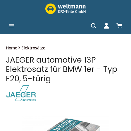
alt springen
Waren
Home
Elektrosätze
JAEGER automotive 13P
Elektrosatz für BMW 1er - Typ
F20, 5-türig
Bildergalerie überspringen