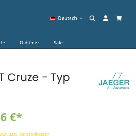
Warenkor
Deutsch
lte
Oldtimer
Sale
T Cruze - Typ
6 €*
MwSt. zzgl. Versandkosten