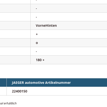
-
-
VorneHinten
+
o
-
180 +
JAEGER automotive Artikelnummer
22400150
al erhältlich