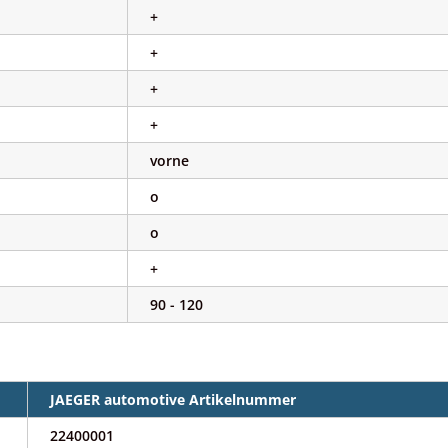
+
+
+
+
vorne
o
o
+
90 - 120
JAEGER automotive Artikelnummer
22400001