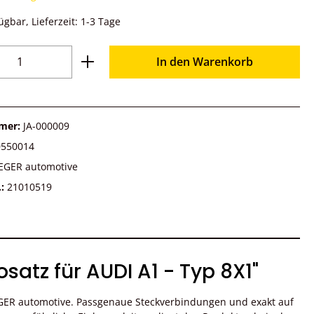
ügbar, Lieferzeit: 1-3 Tage
Anzahl: Gib den gewünschten Wert ein o
In den Warenkorb
mer:
JA-000009
0550014
EGER automotive
.:
21010519
atz für AUDI A1 - Typ 8X1"
EGER automotive. Passgenaue Steckverbindungen und exakt auf