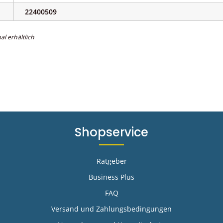
22400509
al erhältlich
Shopservice
Ratgeber
Business Plus
FAQ
-
Versand und Zahlungsbedingungen