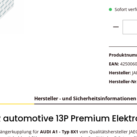
Sofort verf
Produkt 
Produktnum
EAN:
425006
Hersteller:
JA
Hersteller-Nr
Hersteller - und Sicherheitsinformationen
automotive 13P Premium Elektros
nhängerkupplung für
AUDI A1 - Typ 8X1
vom Qualitätshersteller JA