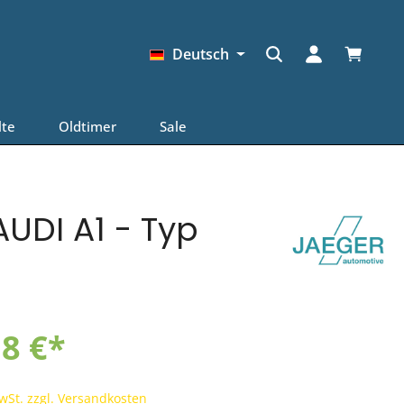
Warenkor
Deutsch
lte
Oldtimer
Sale
UDI A1 - Typ
8 €*
MwSt. zzgl. Versandkosten