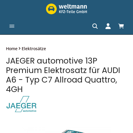
alt springen
Waren
Home
Elektrosätze
JAEGER automotive 13P
Premium Elektrosatz für AUDI
A6 - Typ C7 Allroad Quattro,
4GH
Bildergalerie überspringen