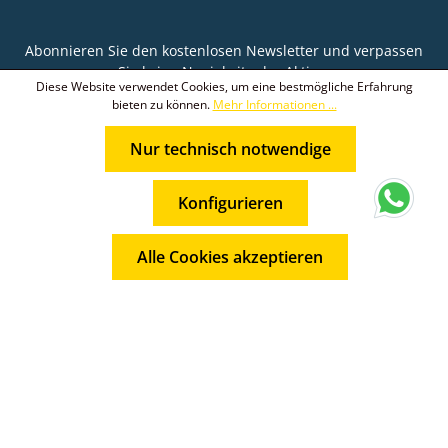
Abonnieren Sie den kostenlosen Newsletter und verpassen
Sie keine Neuigkeit oder Aktion.
Diese Website verwendet Cookies, um eine bestmögliche Erfahrung
bieten zu können.
Mehr Informationen ...
E-Mail-Adresse*
Nur technisch notwendige
Ich habe die
Datenschutzbestimmungen
zur
Die mit einem Stern (*) markierten Felder sind
Kenntnis genommen und die
AGB
gelesen und bin
* Alle Preise inkl. gesetzl. Mehrwertsteuer zzgl.
Pflichtfelder.
mit ihnen einverstanden.
Konfigurieren
Versandkosten
und ggf. Nachnahmegebühren, wenn nicht
anders angegeben.
Alle Cookies akzeptieren
© 2026 Weltmann KFZ-Teile GmbH