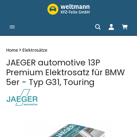
alt springen
Waren
Home
Elektrosätze
JAEGER automotive 13P
Premium Elektrosatz für BMW
5er - Typ G31, Touring
Bildergalerie überspringen