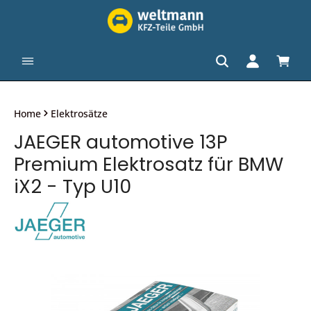
alt springen
Waren
Home
Elektrosätze
JAEGER automotive 13P
Premium Elektrosatz für BMW
iX2 - Typ U10
Bildergalerie überspringen