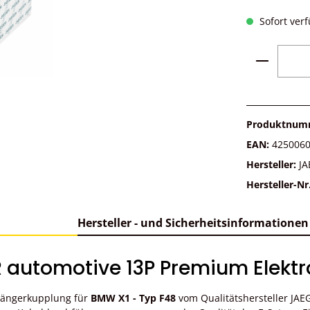
Sofort verf
Produkt 
Produktnum
EAN:
425006
Hersteller:
JA
Hersteller-Nr
Hersteller - und Sicherheitsinformationen
automotive 13P Premium Elektro
nhängerkupplung für
BMW X1 - Typ F48
vom Qualitätshersteller JA