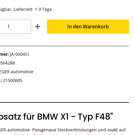
ügbar, Lieferzeit: 1-3 Tage
Anzahl: Gib den gewünschten Wert ein o
In den Warenkorb
mer:
JA-000451
0564288
EGER automotive
.:
21500605
satz für BMW X1 - Typ F48"
EGER automotive. Passgenaue Steckverbindungen und exakt auf