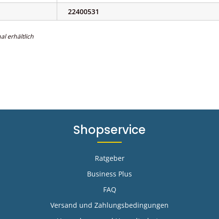
22400531
al erhältlich
Shopservice
Ratgeber
Business Plus
FAQ
-
Versand und Zahlungsbedingungen