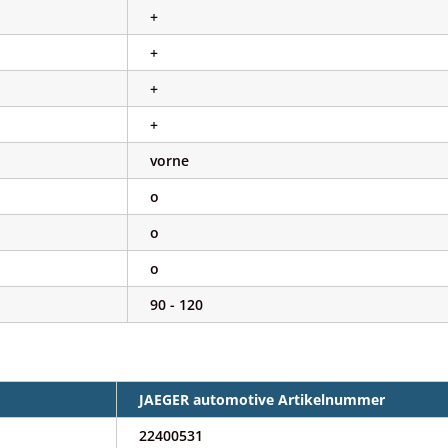
+
+
+
+
vorne
o
o
o
90 - 120
JAEGER automotive Artikelnummer
22400531