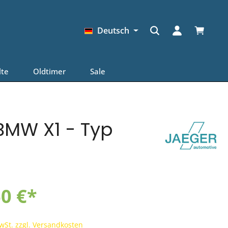
Warenkor
Deutsch
lte
Oldtimer
Sale
BMW X1 - Typ
0 €*
MwSt. zzgl. Versandkosten