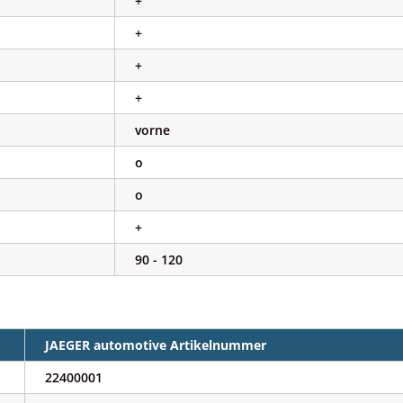
+
+
+
+
vorne
o
o
+
90 - 120
JAEGER automotive Artikelnummer
22400001