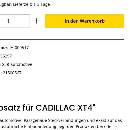
ügbar, Lieferzeit: 1-3 Tage
Anzahl: Gib den gewünschten Wert ein o
In den Warenkorb
mer:
JA-000517
0552971
EGER automotive
.:
21500567
osatz für CADILLAC XT4"
 automotive. Passgenaue Steckverbindungen und exakt auf das
sführliche Einbauanleitung liegt den Produkten bei oder ist