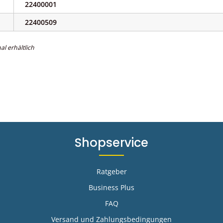
22400001
22400509
al erhältlich
Shopservice
Ratgeber
Business Plus
FAQ
-
Versand und Zahlungsbedingungen