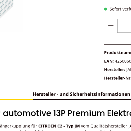
Sofort verf
Produkt 
Produktnum
EAN:
425006
Hersteller:
JA
Hersteller-Nr
Hersteller - und Sicherheitsinformationen
 automotive 13P Premium Elektro
nhängerkupplung für
CITROËN C2 - Typ JM
vom Qualitätshersteller 