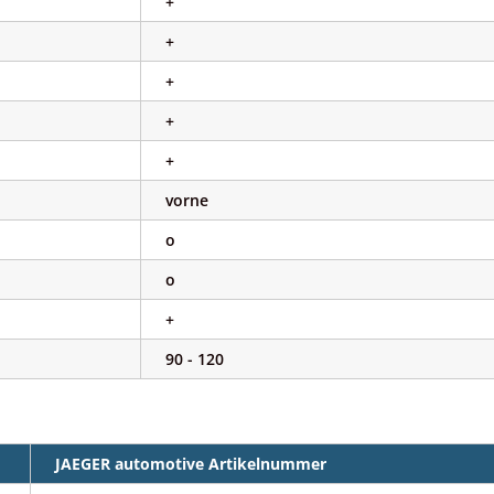
+
+
+
+
+
vorne
o
o
+
90 - 120
JAEGER automotive Artikelnummer