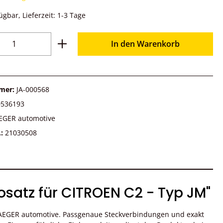
ügbar, Lieferzeit: 1-3 Tage
Anzahl: Gib den gewünschten Wert ein o
In den Warenkorb
mer:
JA-000568
0536193
EGER automotive
.:
21030508
satz für CITROEN C2 - Typ JM"
JAEGER automotive. Passgenaue Steckverbindungen und exakt