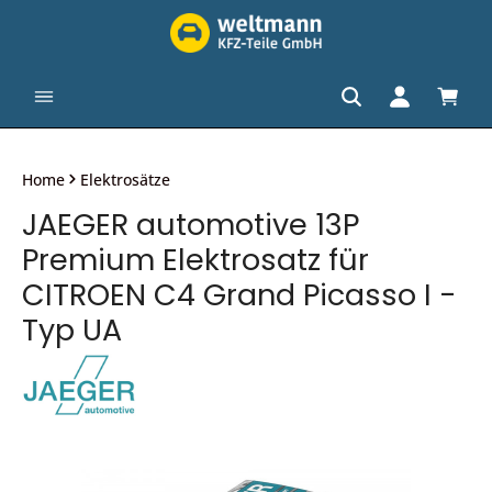
alt springen
Waren
Home
Elektrosätze
JAEGER automotive 13P
Premium Elektrosatz für
CITROEN C4 Grand Picasso I -
Typ UA
Bildergalerie überspringen