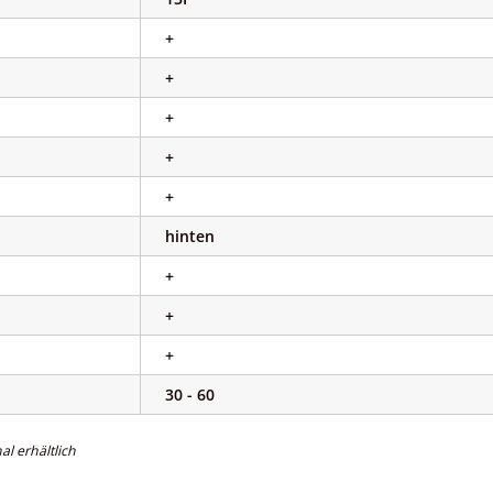
+
+
+
+
+
hinten
+
+
+
30 - 60
al erhältlich