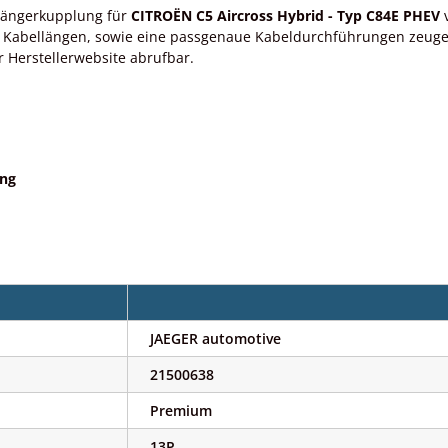
nhängerkupplung für
CITROËN C5 Aircross Hybrid - Typ C84E PHEV
v
 Kabellängen, sowie eine passgenaue Kabeldurchführungen zeugen 
r Herstellerwebsite abrufbar.
ung
JAEGER automotive
21500638
Premium
13P