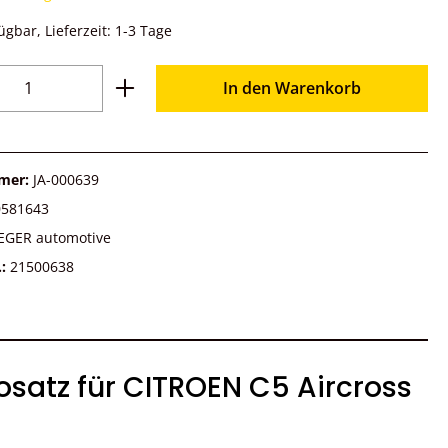
ügbar, Lieferzeit: 1-3 Tage
Anzahl: Gib den gewünschten Wert ein o
In den Warenkorb
mer:
JA-000639
0581643
EGER automotive
.:
21500638
satz für CITROEN C5 Aircross