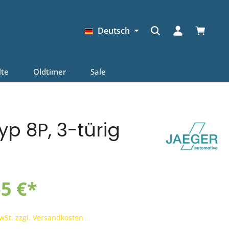
Warenkor
Deutsch
lte
Oldtimer
Sale
yp 8P, 3-türig
5 €*
MwSt. zzgl. Versandkosten