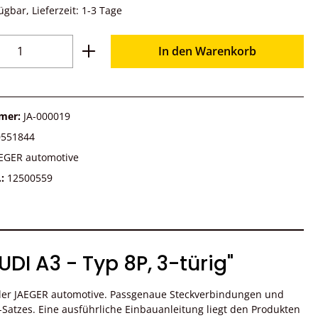
ügbar, Lieferzeit: 1-3 Tage
Anzahl: Gib den gewünschten Wert ein o
In den Warenkorb
mer:
JA-000019
0551844
EGER automotive
.:
12500559
DI A3 - Typ 8P, 3-türig"
ler JAEGER automotive. Passgenaue Steckverbindungen und
atzes. Eine ausführliche Einbauanleitung liegt den Produkten