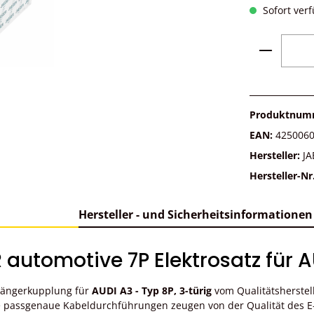
Sofort verf
Produkt 
Produktnum
EAN:
425006
Hersteller:
JA
Hersteller-Nr
Hersteller - und Sicherheitsinformationen
utomotive 7P Elektrosatz für AU
nhängerkupplung für
AUDI A3 - Typ 8P, 3-türig
vom Qualitätsherstel
e passgenaue Kabeldurchführungen zeugen von der Qualität des E-S