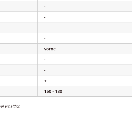
-
-
-
-
vorne
-
-
+
150 - 180
al erhältlich